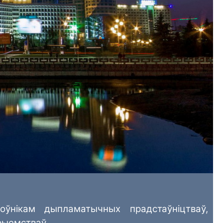
нікам дыпламатычных прадстаўніцтваў,
рыемстваў.