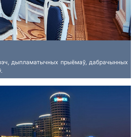
устрэч, дыпламатычных прыёмаў, дабрачынных
.