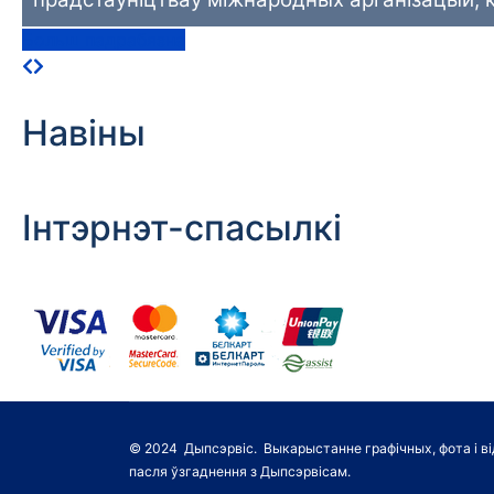
Больш падрабязна
Навiны
Iнтэрнэт-спасылкі
© 2024 Дыпсэрвіс. Выкарыстанне графічных, фота і в
пасля ўзгаднення з Дыпсэрвісам.