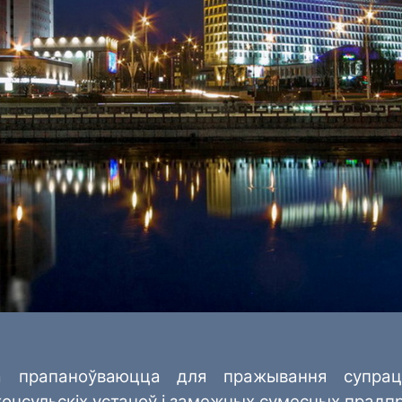
 прапаноўваюцца для пражывання супрацоў
консульскіх устаноў і замежных сумесных прадп