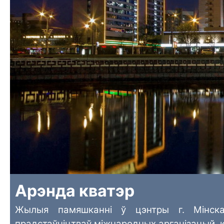
Арэнда кватэр
Жылыя памяшканні ў цэнтры г. Мінска
прадстаўніцтваў міжнародных арганізацый, 