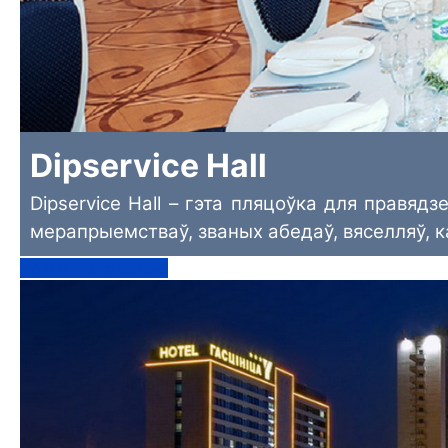
Dipservice Hall
Dipservice Hall – гэта пляцоўка для правя
мерапрыемстваў, званых абедаў, вяселляў, 
Больш падрабязна