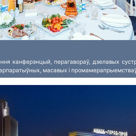
дзення канферэнцый, перагавораў, дзелавых с
карпаратыўных, масавых і промамерапрыемстваў