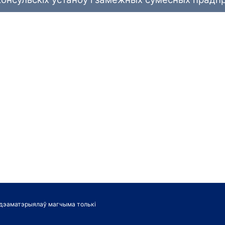
ідэаматэрыялаў магчыма толькі