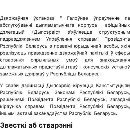
Дзяржаўная ўстанова " Галоўнае ўпраўленне па
абслугоўванні дыпламатычнага корпуса і афіцыйных
дэлегацый «Дыпсэрвіс» з'яўляецца структурным
падраздзяленнем Упраўлення справамі Прэзідэнта
Рэспублікі Беларусь з правамі юрыдычнай асобы, якія
рэалізуюць правядзенне дзяржаўнай палітыкі ў сферы
стварэння спрыяльных умоў для знаходжання
дыпламатычных прадстаўніцтваў і консульскіх устаноў
замежных дзяржаў у Рэспубліцы Беларусь.
У сваёй дзейнасці Дыпсэрвіс кіруецца Канстытуцыяй
Рэспублікі Беларусь, Законамі Рэспублікі Беларусь,
рашэннямі Прэзідэнта Рэспублікі Беларусь, загадамі
кіраўніка справамі Прэзідэнта Рэспублікі Беларусь,
іншымі актамі заканадаўства Рэспублікі Беларусь.
Звесткі аб стварэнні