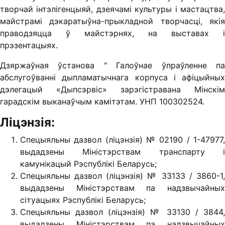
творчай інтэлігенцыяй, дзеячамі культуры і мастацтва,
майстрамі дэкаратыўна-прыкладной творчасці, якія
праводзяцца ў майстэрнях, на выставах і
прэзентацыях.
Дзяржаўная ўстанова " Галоўнае ўпраўленне па
абслугоўванні дыпламатычнага корпуса і афіцыйных
дэлегацый «Дыпсэрвіс» зарэгістравана Мінскім
гарадскім выканаўчым камітэтам. УНП 100302524.
Ліцэнзія:
Спецыяльны дазвол (ліцэнзія) № 02190 / 1-47977,
выдадзены Міністэрствам транспарту і
камунікацый Рэспублікі Беларусь;
Спецыяльны дазвол (ліцэнзія) № 33133 / 3860-1,
выдадзены Міністэрствам па надзвычайных
сітуацыях Рэспублікі Беларусь;
Спецыяльны дазвол (ліцэнзія) № 33130 / 3844,
выдадзены Міністэрствам па надзвычайных