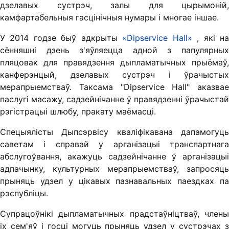
дзелавых сустрэч, залы для цырымоній,
камфартабельныя гасцінічныя нумары і многае іншае.
У 2014 годзе быў адкрыты
«Dipservice Hall»
, які н
сённяшні дзень з'яўляецца адной з папулярных
пляцовак для правядзення дыпламатычных прыёмаў,
канферэнцый, дзелавых сустрэч і ўрачыстых
мерапрыемстваў. Таксама "Dipservice Hall" аказвае
паслугі масажу, садзейнічанне ў правядзенні ўрачыстай
рэгістрацыі шлюбу, пракату маёмасці.
Спецыялісты Дыпсэрвісу кваліфікавана дапамогуць
саветам і справай у арганізацыі транспартнага
абслугоўвання, акажуць садзейнічанне ў арганізацыі
адпачынку, культурных мерапрыемстваў, запросяць
прыняць удзел у цікавых пазнавальных паездках па
рэспубліцы.
Супрацоўнікі дыпламатычных прадстаўніцтваў, члены
іх сем'яў і госці могуць прыняць удзел у сустрэчах з