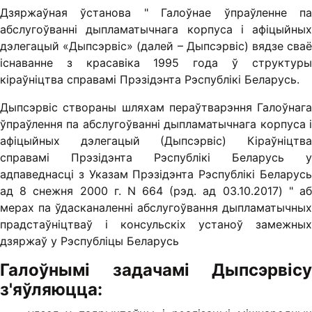
Дзяржаўная ўстанова " Галоўнае ўпраўленне па
абслугоўванні дыпламатычнага корпуса і афіцыйных
дэлегацый «Дыпсэрвіс» (далей – Дыпсэрвіс) вядзе сваё
існаванне з красавіка 1995 года ў структуры
кіраўніцтва справамі Прэзідэнта Рэспублікі Беларусь.
Дыпсэрвіс створаны шляхам пераўтварэння Галоўнага
ўпраўлення па абслугоўванні дыпламатычнага корпуса і
афіцыйных дэлегацый (Дыпсэрвіс) Кіраўніцтва
справамі Прэзідэнта Рэспублікі Беларусь у
адпаведнасці з Указам Прэзідэнта Рэспублікі Беларусь
ад 8 снежня 2000 г. N 664 (рэд. ад 03.10.2017) " аб
мерах па ўдасканаленні абслугоўвання дыпламатычных
прадстаўніцтваў і консульскіх устаноў замежных
дзяржаў у Рэспубліцы Беларусь
Галоўнымі задачамі Дыпсэрвісу
з'яўляюцца: