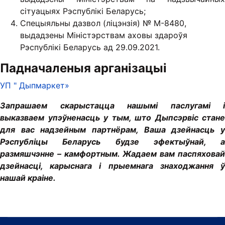
сітуацыях Рэспублікі Беларусь;
Спецыяльны дазвол (ліцэнзія) № М-8480,
выдадзены Міністэрствам аховы здароўя
Рэспублікі Беларусь ад 29.09.2021.
Падначаленыя арганізацыі
УП " Дыпмаркет»
Запрашаем скарыстацца нашымі паслугамі і
выказваем упэўненасць у тым, што Дыпсэрвіс стане
для вас надзейным партнёрам, Ваша дзейнасць у
Рэспубліцы Беларусь будзе эфектыўнай, а
размяшчэнне – камфортным. Жадаем вам паспяховай
дзейнасці, карыснага і прыемнага знаходжання ў
нашай краіне.