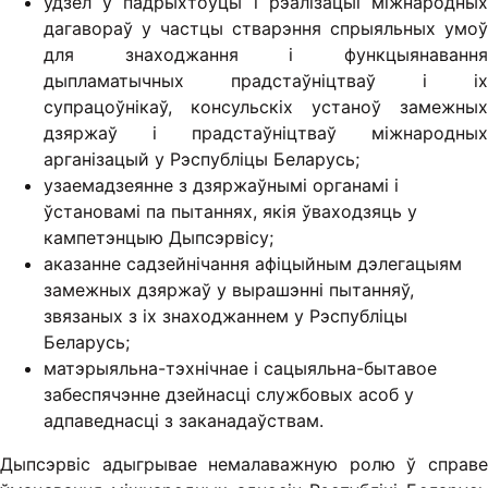
удзел у падрыхтоўцы і рэалізацыі міжнародных
дагавораў у частцы стварэння спрыяльных умоў
для знаходжання і функцыянавання
дыпламатычных прадстаўніцтваў і іх
супрацоўнікаў, консульскіх устаноў замежных
дзяржаў і прадстаўніцтваў міжнародных
арганізацый у Рэспубліцы Беларусь;
узаемадзеянне з дзяржаўнымі органамі і
ўстановамі па пытаннях, якія ўваходзяць у
кампетэнцыю Дыпсэрвісу;
аказанне садзейнічання афіцыйным дэлегацыям
замежных дзяржаў у вырашэнні пытанняў,
звязаных з іх знаходжаннем у Рэспубліцы
Беларусь;
матэрыяльна-тэхнічнае і сацыяльна-бытавое
забеспячэнне дзейнасці службовых асоб у
адпаведнасці з заканадаўствам.
Дыпсэрвіс адыгрывае немалаважную ролю ў справе