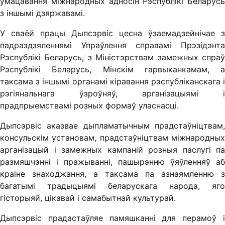
ўмацавання міжнародных адносін Рэспублікі Беларусь
з іншымі дзяржавамі.
У сваёй працы Дыпсэрвіс цесна ўзаемадзейнічае з
падраздзяленнямі Упраўлення справамі Прэзідэнта
Рэспублікі Беларусь, з Міністэрствам замежных спраў
Рэспублікі Беларусь, Мінскім гарвыканкамам, а
таксама з іншымі органамі кіравання рэспубліканскага і
рэгіянальнага ўзроўняў, арганізацыямі і
прадпрыемствамі розных формаў уласнасці.
Дыпсэрвіс аказвае дыпламатычным прадстаўніцтвам,
консульскім установам, прадстаўніцтвам міжнародных
арганізацый і замежных кампаній розныя паслугі па
размяшчэнні і пражыванні, пашырэнню ўяўленняў аб
краіне знаходжання, а таксама па азнаямленню з
багатымі традыцыямі беларускага народа, яго
гісторыяй, цікавай і самабытнай культурай.
Дыпсэрвіс прадастаўляе памяшканні для перамоў і