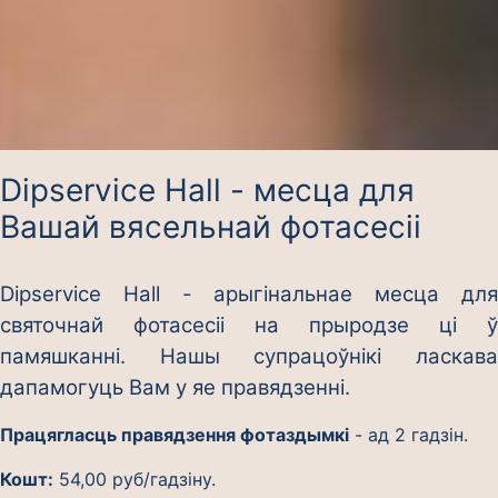
Dipservice Hall - месца для
Вашай вясельнай фотасесіі
Dipservice Hall - арыгінальнае месца для
святочнай фотасесіі на прыродзе ці ў
памяшканні. Нашы супрацоўнікі ласкава
дапамогуць Вам у яе правядзенні.
Працягласць правядзення фотаздымкі
- ад 2 гадзін.
Кошт:
54,00 руб/гадзіну.