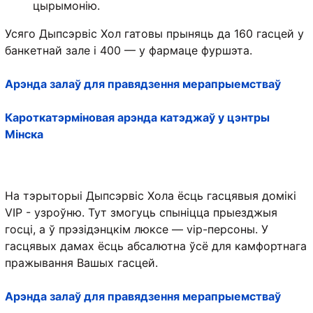
цырымонію.
Усяго Дыпсэрвіс Хол гатовы прыняць да 160 гасцей у
банкетнай зале і 400 — у фармаце фуршэта.
Арэнда залаў для правядзення мерапрыемстваў
Кароткатэрміновая арэнда катэджаў у цэнтры
Мінска
На тэрыторыі Дыпсэрвіс Хола ёсць гасцявыя домікі
VIP - узроўню. Тут змогуць спыніцца прыезджыя
госці, а ў прэзідэнцкім люксе — vip-персоны. У
гасцявых дамах ёсць абсалютна ўсё для камфортнага
пражывання Вашых гасцей.
Арэнда залаў для правядзення мерапрыемстваў