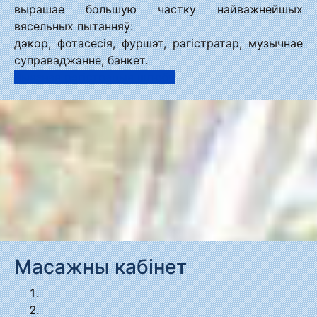
вырашае большую частку найважнейшых
вясельных пытанняў:
дэкор, фотасесія, фуршэт, рэгістратар, музычнае
суправаджэнне, банкет.
Выязная рэгістрацыя шлюбу
Масажны кабінет