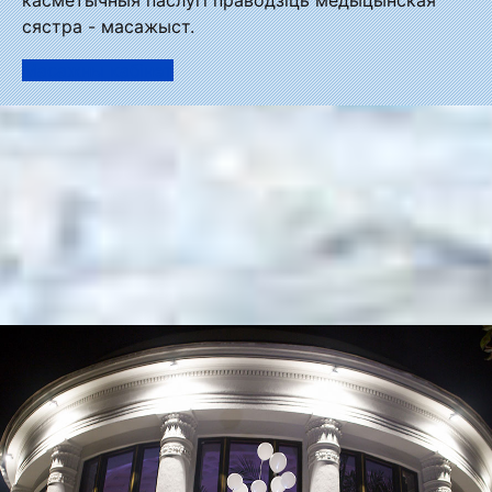
сястра - масажыст.
Масажны кабінет