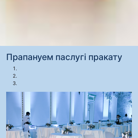
Прапануем паслугі пракату