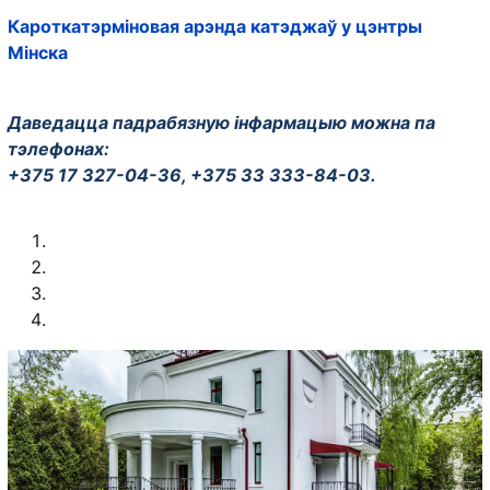
Кароткатэрміновая арэнда катэджаў у цэнтры
Мінска
Даведацца падрабязную інфармацыю можна па
тэлефонах:
+375 17 327-04-36, +375 33 333-84-03.