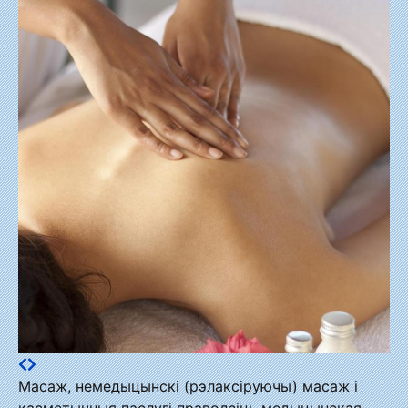
Масаж, немедыцынскі (рэлаксіруючы) масаж і
касметычныя паслугі праводзіць медыцынская