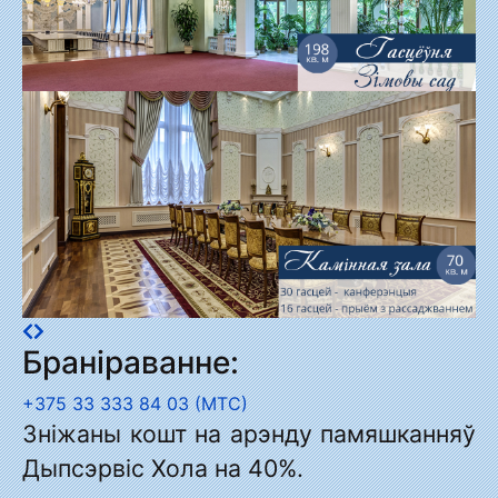
Браніраванне:
+375 33 333 84 03 (МТС)
Зніжаны кошт на арэнду памяшканняў
Дыпсэрвіс Хола на 40%.