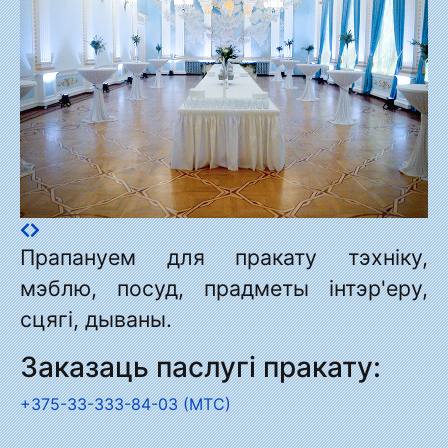
Прапануем для пракату тэхніку,
мэблю, посуд, прадметы інтэр'еру,
сцягі, дываны.
Заказаць паслугі пракату:
+375-33-333-84-03 (МТС)