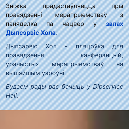
Зніжка прадастаўляецца пры
правядзенні мерапрыемстваў з
паняделка па чацвер у
залах
Дыпсэрвіс Хола
.
Дыпсэрвіс Хол - пляцоўка для
правядзення канферэнцый,
урачыстых мерапрыемстваў на
вышэйшым узроўні.
Будзем рады вас бачыць у Dipservice
Hall.