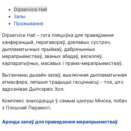
Dipservice Hall
Залы
Пражыванне
Dipservice Hall – гэта пляцоўка для правядзення
канферэнцый, перагавораў, дзелавых сустрэч,
дыпламатычных прыёмаў, дабрачынных
мерапрыемстваў, званых абедаў, вяселляў,
карпаратыўных, масавых і прама-мерапрыемстваў.
Вытанчаны дызайн залаў, выключная дыпламатычная
атмасфера, лепшыя традыцыі гасціннасці - тое, што
адрознівае Дыпсэрвіс Хол.
Комплекс знаходзіцца ў самым цэнтры Мінска, побач
з Плошчай Перамогі.
Арэнда залаў для правядзення мерапрыемстваў