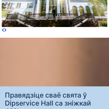
Правядзіце сваё свята ў
Dipservice Hall са зніжкай