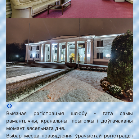
Выязная рэгістрацыя шлюбу - гэта самы
рамантычны, кранальны, прыгожы і доўгачаканы
момант вясельнага дня.
Выбар месца правядзення ўрачыстай рэгістрацыі