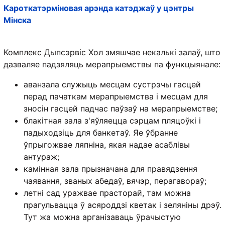
Кароткатэрміновая арэнда катэджаў у цэнтры
Мінска
Комплекс Дыпсэрвіс Хол змяшчае некалькі залаў, што
дазваляе падзяляць мерапрыемствы па функцыянале:
аванзала служыць месцам сустрэчы гасцей
перад пачаткам мерапрыемства і месцам для
зносін гасцей падчас паўзаў на мерапрыемстве;
блакітная зала з'яўляецца сэрцам пляцоўкі і
падыходзіць для банкетаў. Яе ўбранне
ўпрыгожвае ляпніна, якая надае асаблівы
антураж;
камінная зала прызначана для правядзення
чаявання, званых абедаў, вячэр, перагавораў;
летні сад уражвае прасторай, там можна
прагульвацца ў асяроддзі кветак і зеляніны дрэў.
Тут жа можна арганізаваць ўрачыстую