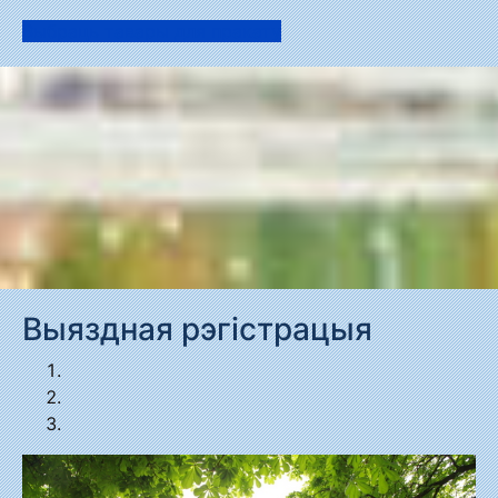
Выбраць тавары для пракату
Выяздная рэгiстрацыя